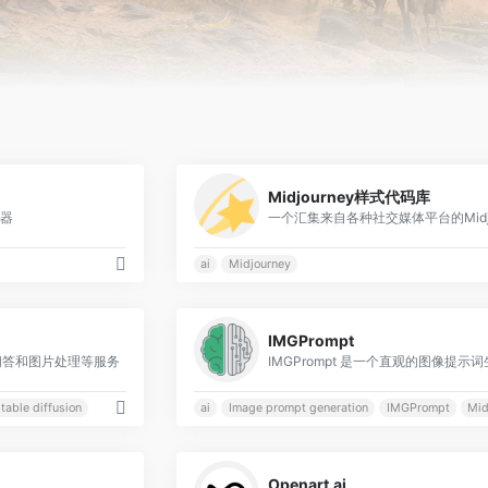
0
Midjourney样式代码库
成器
ai
Midjourney
0
IMGPrompt
问答和图片处理等服务
table diffusion
ai
Image prompt generation
IMGPrompt
Mid
1
Openart.ai