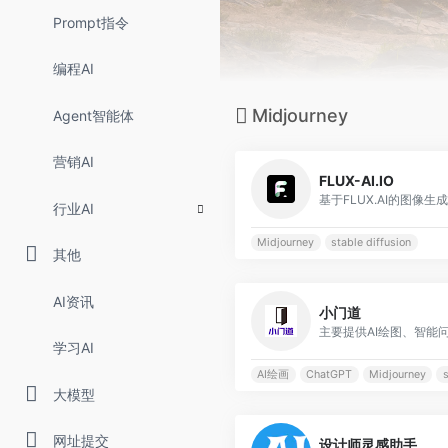
Prompt指令
编程AI
Midjourney
Agent智能体
营销AI
FLUX-AI.IO
基于FLUX.AI的图像生
行业AI
Midjourney
stable diffusion
其他
AI资讯
小门道
主要提供AI绘图、智能
学习AI
AI绘画
ChatGPT
Midjourney
s
大模型
网址提交
设计师灵感助手