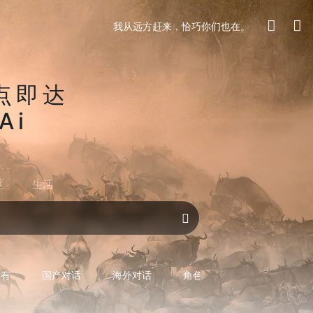
我从远方赶来，恰巧你们也在。
点即达
Ai
区
生活
对话AI
所有
国产对话
海外对话
角色型对话
专用型对话