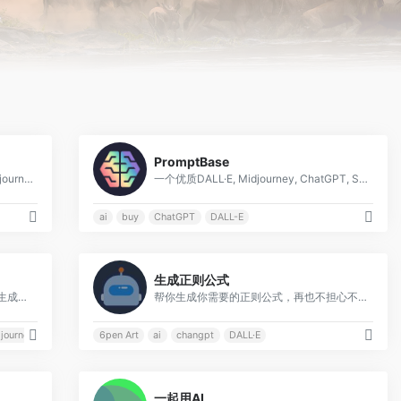
0
0
PromptBase
一个汇集来自各种社交媒体平台的Midjourney样式代码的平台
一个优质DALL·E, Midjourney, ChatGPT, Stable Diffusion的市场;GPT提示。
ai
buy
ChatGPT
DALL-E
0
0
生成正则公式
IMGPrompt 是一个直观的图像提示词生成工具，可以方便地在 Stable Diffusion 和 Midjourney 的流程中使用
帮你生成你需要的正则公式，再也不担心不会写正则了
journey
6pen Art
ai
changpt
DALL·E
0
0
一起用AI