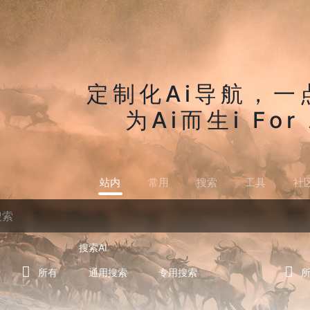
定制化Ai导航，一
为Ai而生i For 
站内
常用
搜索
工具
社
搜索AI
所有
通用搜索
专用搜索