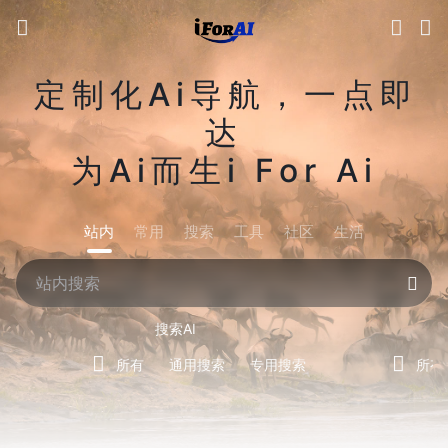
定制化Ai导航，一点即
达
为Ai而生i For Ai
站内
常用
搜索
工具
社区
生活
搜索AI
所有
通用搜索
专用搜索
所有