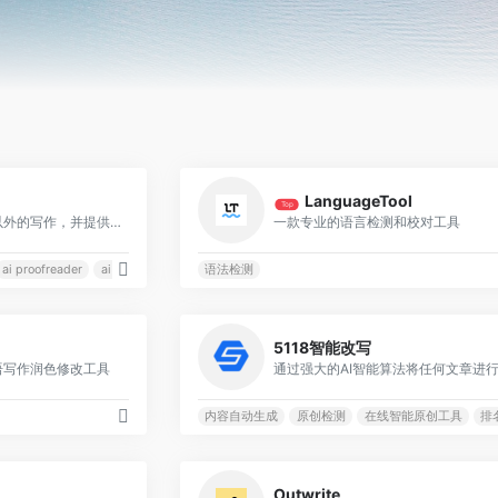
0
LanguageTool
Top
可以帮您改进基本语法以外的写作，并提供有关单词选择、语气等方面的建议
一款专业的语言检测和校对工具
ai proofreader
ai proofreading tool
语法检测
0
5118智能改写
语写作润色修改工具
内容自动生成
原创检测
在线智能原创工具
排
0
Outwrite