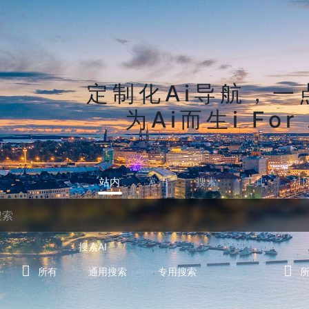
定制化Ai导航，一
为Ai而生i For 
站内
常用
搜索
工具
社
搜索AI
所有
通用搜索
专用搜索