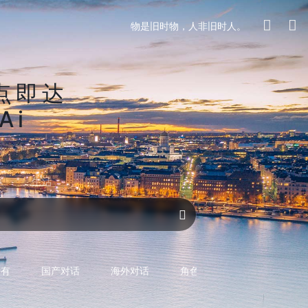
物是旧时物，人非旧时人。
点即达
Ai
区
生活
对话AI
所有
国产对话
海外对话
角色型对话
专用型对话