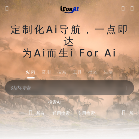
定制化Ai导航，一点即
达
为Ai而生i For Ai
站内
常用
搜索
工具
社区
生活
搜索AI
所有
通用搜索
专用搜索
所有