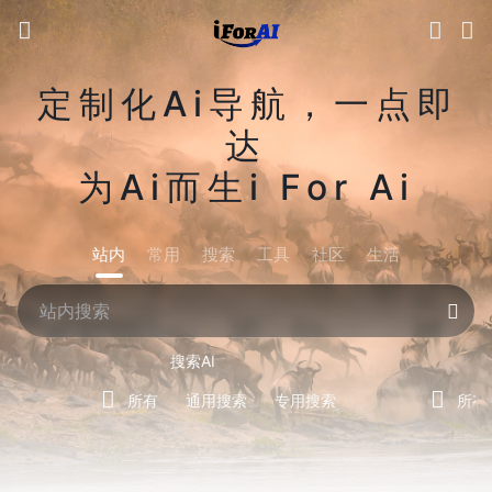
定制化Ai导航，一点即
达
为Ai而生i For Ai
站内
常用
搜索
工具
社区
生活
搜索AI
所有
通用搜索
专用搜索
所有