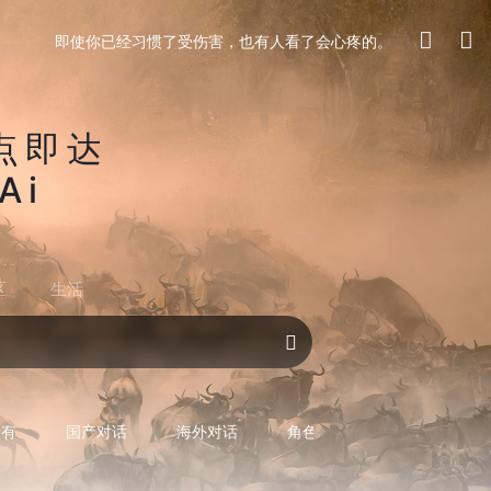
即使你已经习惯了受伤害，也有人看了会心疼的。
点即达
Ai
区
生活
对话AI
所有
国产对话
海外对话
角色型对话
专用型对话