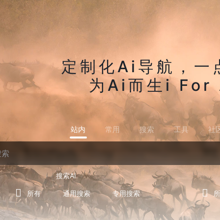
定制化Ai导航，一
为Ai而生i For 
站内
常用
搜索
工具
社
搜索AI
所有
通用搜索
专用搜索