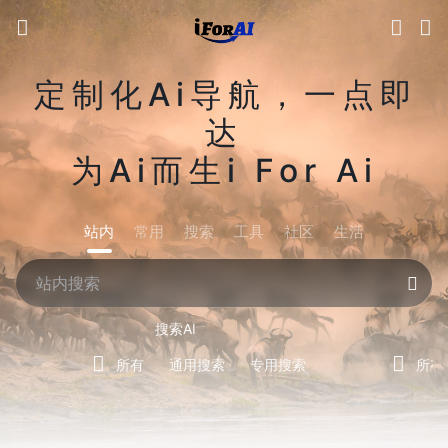
定制化Ai导航，一点即
达
为Ai而生i For Ai
站内
常用
搜索
工具
社区
生活
搜索AI
所有
通用搜索
专用搜索
所有