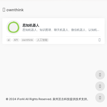
ownthink
1
思知机器人
思知机器人、知识图谱、聊天机器人、微信机器人、认知机器人、机器人api、聊天机器人api。思知(OwnThink)是一个理想国，在人工智能方面不断努力着，希望有一天能够出现独立思考的人工智能机器人。项目开放了对话机器人、知识图谱、语义理解、语音识别、语音合成、自然语言处理工具。今后将开放世界上最大的知识图谱社区。人工智能机器人采用了基于知识图谱的语义感知与理解，让认知大脑成为可能。
ai
API
ownthink
人工智能
© 2024
iForAI
All Rights Reserved.
泉州亘古科技
提供技术支持。