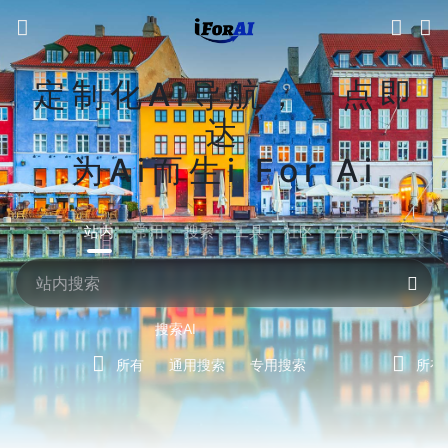
定制化Ai导航，一点即
达
为Ai而生i For Ai
站内
常用
搜索
工具
社区
生活
搜索AI
所有
通用搜索
专用搜索
所有