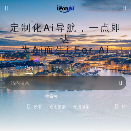
定制化Ai导航，一点即
达
为Ai而生i For Ai
站内
常用
搜索
工具
社区
生活
搜索AI
所有
通用搜索
专用搜索
所有