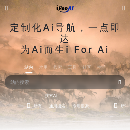
定制化Ai导航，一点即
达
为Ai而生i For Ai
站内
常用
搜索
工具
社区
生活
搜索AI
所有
通用搜索
专用搜索
所有