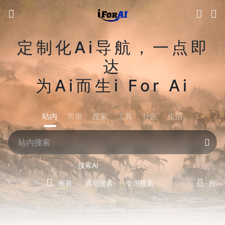
定制化Ai导航，一点即
达
为Ai而生i For Ai
站内
常用
搜索
工具
社区
生活
搜索AI
所有
通用搜索
专用搜索
所有