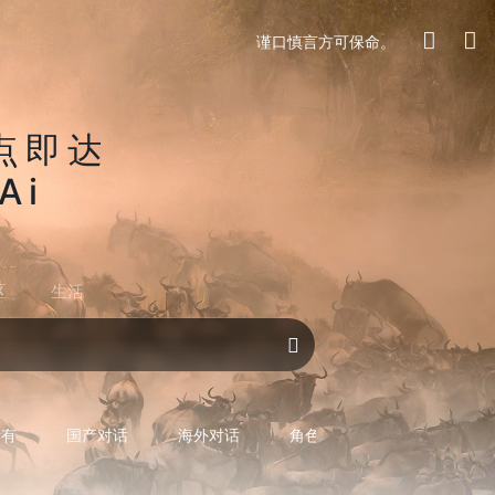
谨口慎言方可保命。
点即达
Ai
区
生活
对话AI
所有
国产对话
海外对话
角色型对话
专用型对话