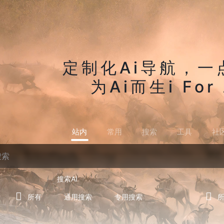
定制化Ai导航，一
为Ai而生i For 
站内
常用
搜索
工具
社
搜索AI
所有
通用搜索
专用搜索