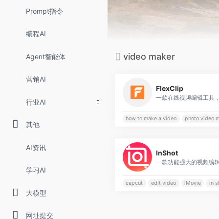
Prompt指令
编程AI
video maker
Agent智能体
营销AI
FlexClip
行业AI
how to make a video
photo video 
其他
AI资讯
InShot
一款功能强大的视频编
学习AI
capcut
edit video
iMovie
in s
大模型
网址提交