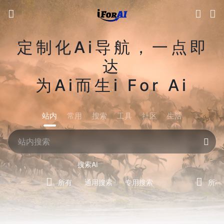
定制化Ai导航，一点即
达
为Ai而生i For Ai
站内
常用
搜索
工具
社区
生活
搜索AI
所有
通用搜索
专用搜索
所有