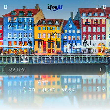
定制化Ai导航，一点即
达
为Ai而生i For Ai
站内
常用
搜索
工具
社区
生活
搜索AI
所有
通用搜索
专用搜索
所有