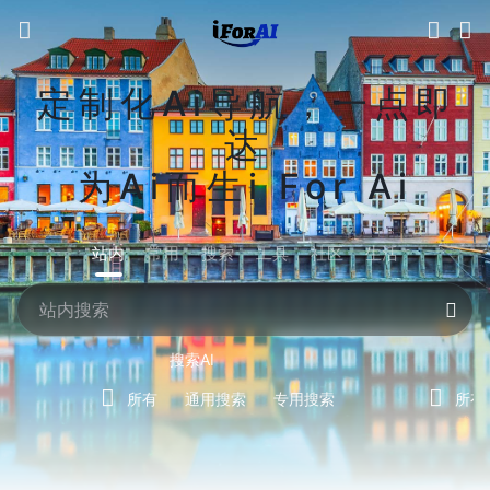
定制化Ai导航，一点即
达
为Ai而生i For Ai
站内
常用
搜索
工具
社区
生活
搜索AI
所有
通用搜索
专用搜索
所有