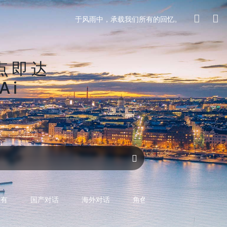
于风雨中，承载我们所有的回忆。
点即达
Ai
区
生活
对话AI
所有
国产对话
海外对话
角色型对话
专用型对话