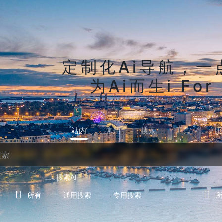
定制化Ai导航，一
为Ai而生i For 
站内
常用
搜索
工具
社
搜索AI
所有
通用搜索
专用搜索