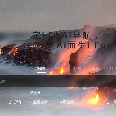
定制化Ai导航，一
为Ai而生i For 
站内
常用
搜索
工具
社
搜索AI
所有
通用搜索
专用搜索