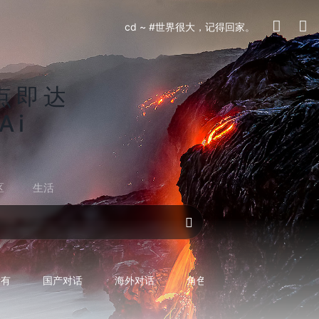
cd ~ #世界很大，记得回家。
点即达
Ai
区
生活
对话AI
所有
国产对话
海外对话
角色型对话
专用型对话