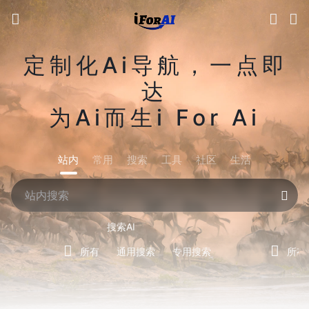
定制化Ai导航，一点即
达
为Ai而生i For Ai
站内
常用
搜索
工具
社区
生活
搜索AI
所有
通用搜索
专用搜索
所有