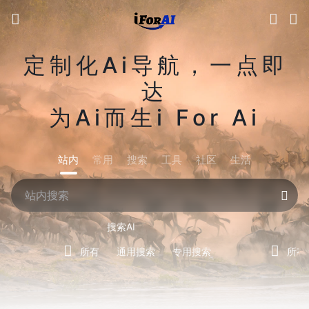
定制化Ai导航，一点即
达
为Ai而生i For Ai
站内
常用
搜索
工具
社区
生活
搜索AI
所有
通用搜索
专用搜索
所有