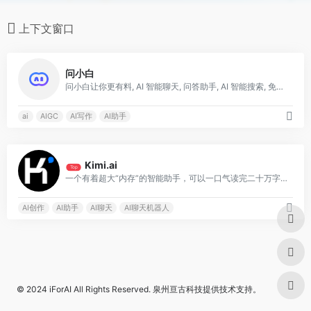
上下文窗口
0
问小白
问小白让你更有料, AI 智能聊天, 问答助手, AI 智能搜索, 免费无限量使用 DeepSeek R1 模型，支持联网搜索。
ai
AIGC
AI写作
AI助手
1
Kimi.ai
Top
一个有着超大“内存”的智能助手，可以一口气读完二十万字的小说，还会上网冲浪，快来跟他聊聊吧
AI创作
AI助手
AI聊天
AI聊天机器人
© 2024
iForAI
All Rights Reserved.
泉州亘古科技
提供技术支持。