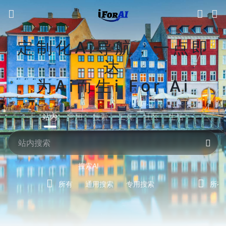
定制化Ai导航，一点即
达
为Ai而生i For Ai
站内
常用
搜索
工具
社区
生活
搜索AI
所有
通用搜索
专用搜索
所有