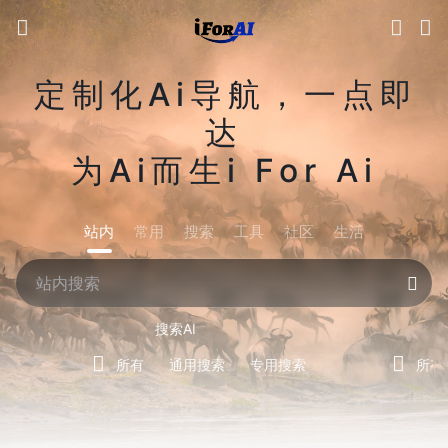
定制化Ai导航，一点即
达
为Ai而生i For Ai
站内
常用
搜索
工具
社区
生活
搜索AI
所有
通用搜索
专用搜索
所有