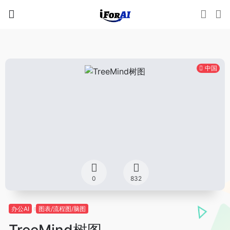
中国
0
832
办公AI
图表/流程图/脑图
TreeMind树图