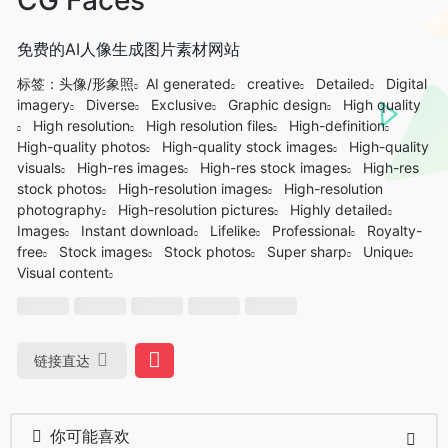
免费的AI人像生成图片素材网站
标签：
头像/形象照
AI generated
creative
Detailed
Digital
imagery
Diverse
Exclusive
Graphic design
High quality
High resolution
High resolution files
High-definition
High-quality photos
High-quality stock images
High-quality
visuals
High-res images
High-res stock images
High-res
stock photos
High-resolution images
High-resolution
photography
High-resolution pictures
Highly detailed
Images
Instant download
Lifelike
Professional
Royalty-
free
Stock images
Stock photos
Super sharp
Unique
Visual content
链接直达
你可能喜欢