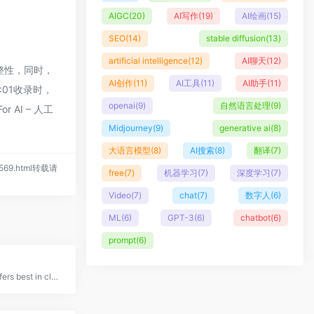
AIGC
(20)
AI写作
(19)
AI绘画
(15)
SEO
(14)
stable diffusion
(13)
artificial intelligence
(12)
AI聊天
(12)
完整性，同时，
AI创作
(11)
AI工具
(11)
AI助手
(11)
:01收录时，
openai
(9)
自然语言处理
(9)
AI – 人工
Midjourney
(9)
generative ai
(8)
大语言模型
(8)
AI搜索
(8)
翻译
(7)
s/569.html转载请
free
(7)
机器学习
(7)
深度学习
(7)
Video
(7)
chat
(7)
数字人
(6)
ML
(6)
GPT-3
(6)
chatbot
(6)
prompt
(6)
Codeium offers best in class AI code completion &amp; search — all for free. It supports over 40+ languages and integrates with your favorite IDEs, with lightning fast speeds and state-of-the-art suggestion quality.