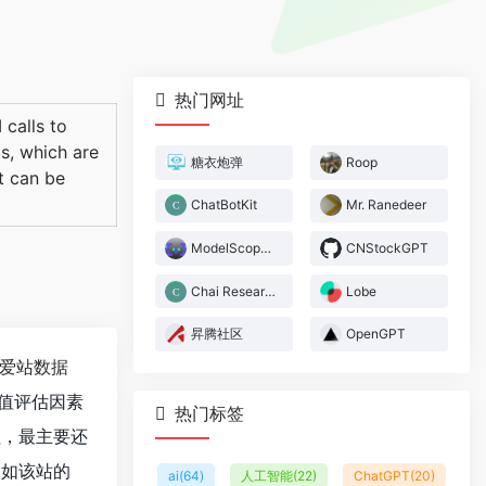
热门网址
 calls to
ts, which are
糖衣炮弹
Roop
t can be
ChatBotKit
Mr. Ranedeer
ModelScope魔搭
CNStockGPT
Chai Research
Lobe
昇腾社区
OpenGPT
爱站数据
值评估因素
热门标签
值，最主要还
。如该站的
ai
(64)
人工智能
(22)
ChatGPT
(20)