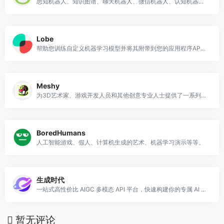
思知机器人、知识图谱、聊天机器人、微信机器人、认知机器人、机器人api、聊天机器人api。思知(OwnThink)是一个理想国，在人工智能方面不断努力着，希望有一天能够出现独立思考的人工智能机器人。项目开放了对话机器人、知识图谱、语义理解、语音识别、语音合成、自然语言处理工具。今后将开放世界上最大的知识图谱社区。人工智能机器人采用了基于知识图谱的语义感知与理解，让认知大脑成为可能。
Lobe
帮助您训练自定义机器学习模型并将其附带到您的应用程序APP中
Meshy
为3D艺术家、游戏开发人员和其他创意专业人士提供了一系列AI建模和纹理工具
BoredHumans
人工智能游戏、假人、计算机生成的艺术、机器学习演示等等。
生成时代
一站式高性价比 AIGC 多模态 API 平台，快速构建你的专属 AI 应用
暂无评论