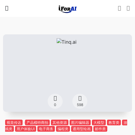
0
598
视觉传达
产品模特商拍
其他资源
图片编辑器
大模型
教育类
游
戏类
用户体验UI
电子商务
编程类
通用型绘画
邮件类