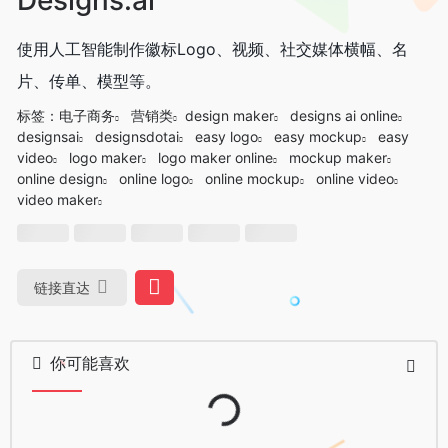
使用人工智能制作徽标Logo、视频、社交媒体横幅、名
片、传单、模型等。
标签：
电子商务
营销类
design maker
designs ai online
designsai
designsdotai
easy logo
easy mockup
easy
video
logo maker
logo maker online
mockup maker
online design
online logo
online mockup
online video
video maker
链接直达
Loading...
你可能喜欢