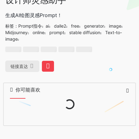
生成AI绘图灵感Prompt！
标签：
Prompt指令
ai
dalle2
free
generator
image
Midjourney
online
prompt
stable diffusion
Text-to-
image
链接直达
Loading...
你可能喜欢