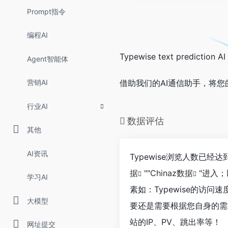
Prompt指令
编程AI
Typewise text prediction AI
Agent智能体
营销AI
借助我们的AI通信助手，将您
行业AI
数据评估
其他
AI资讯
Typewise浏览人数已经
据
""
Chinaz数据
"进入
学习AI
素如：Typewise的访
大模型
要还是需要根据您自身的需求
站的IP、PV、跳出率等！
网址提交