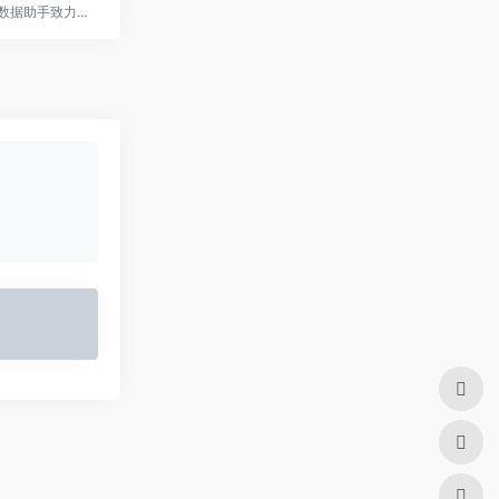
TikTok电商数据助手致力于帮助卖家和电商创作者，通过数据实现智能选品、达人分析、直播间分析。