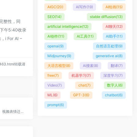
AIGC
(20)
AI写作
(19)
AI绘画
(15)
SEO
(14)
stable diffusion
(13)
和完整性，同
artificial intelligence
(12)
AI聊天
(12)
下午5:40收录
AI创作
(11)
AI工具
(11)
AI助手
(11)
r AI –
openai
(9)
自然语言处理
(9)
Midjourney
(9)
generative ai
(8)
s/463.html转载请
大语言模型
(8)
AI搜索
(8)
翻译
(7)
free
(7)
机器学习
(7)
深度学习
(7)
Video
(7)
chat
(7)
数字人
(6)
ML
(6)
GPT-3
(6)
chatbot
(6)
prompt
(6)
图片变视频、视频表情迁移、人像换装、人脸虚拟化、仿真人脸