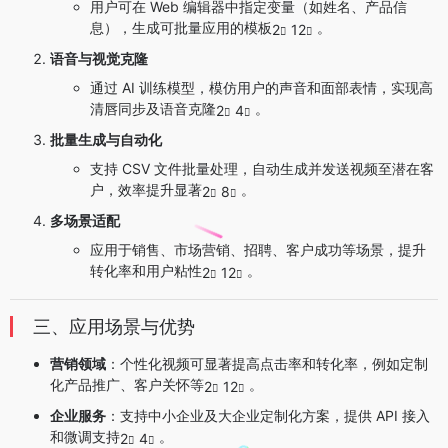
用户可在 Web 编辑器中指定变量（如姓名、产品信
息），生成可批量应用的模板
。
2
12
语音与视觉克隆
通过 AI 训练模型，模仿用户的声音和面部表情，实现高
清唇同步及语音克隆
。
2
4
批量生成与自动化
支持 CSV 文件批量处理，自动生成并发送视频至潜在客
户，效率提升显著
。
2
8
多场景适配
应用于销售、市场营销、招聘、客户成功等场景，提升
转化率和用户粘性
。
2
12
三、应用场景与优势
营销领域
：个性化视频可显著提高点击率和转化率，例如定制
化产品推广、客户关怀等
。
2
12
企业服务
：支持中小企业及大企业定制化方案，提供 API 接入
和微调支持
。
2
4