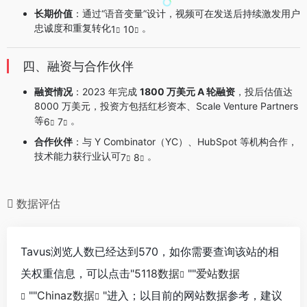
长期价值
：通过“语音变量”设计，视频可在发送后持续激发用户
忠诚度和重复转化
。
1
10
四、融资与合作伙伴
融资情况
：2023 年完成
1800 万美元 A 轮融资
，投后估值达
8000 万美元，投资方包括红杉资本、Scale Venture Partners
等
。
6
7
合作伙伴
：与 Y Combinator（YC）、HubSpot 等机构合作，
技术能力获行业认可
。
7
8
数据评估
Tavus浏览人数已经达到570，如你需要查询该站的相
关权重信息，可以点击"
5118数据
""
爱站数据
""
Chinaz数据
"进入；以目前的网站数据参考，建议