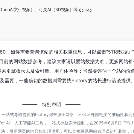
OpenAI文生视频）、可灵AI（3D视频）等
6
14
达到560，如你需要查询该站的相关权重信息，可以点击"
5118数据
"
以目前的网站数据参考，建议大家请以爱站数据为准，更多网站价
度、搜索引擎收录以及索引量、用户体验等；当然要评估一个站的价
需要，一些确切的数据则需要找Pictory的站长进行洽谈提供
特别声明
能AI工具，一站式导航提供的Pictory都来源于网络，不保证外部链接的准确性和
r AI – 人工智能AI工具，一站式导航实际控制，在2025年6月8日 下午1
，后期网页的内容如出现违规，可以直接联系网站管理员进行删除，i For 