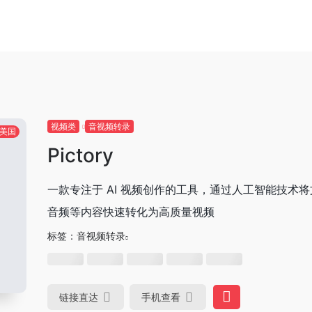
视频类
音视频转录
美国
Pictory
一款专注于 AI 视频创作的工具，通过人工智能技术
音频等内容快速转化为高质量视频
标签：
音视频转录
链接直达
手机查看