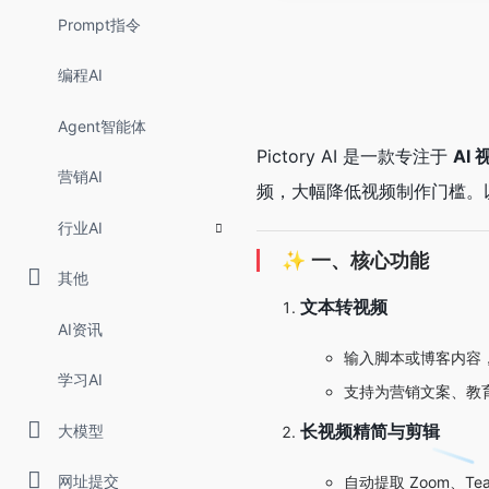
Prompt指令
编程AI
Agent智能体
Pictory AI 是一款专注于
AI
营销AI
频，大幅降低视频制作门槛。
行业AI
✨
一、核心功能
其他
文本转视频
AI资讯
输入脚本或博客内容
学习AI
支持为营销文案、教
长视频精简与剪辑
大模型
网址提交
自动提取 Zoom、