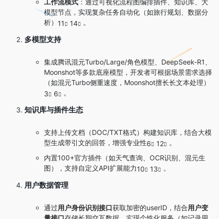
工作流模式
：通过可视化流程图编排插件、知识库、大
模型节点，实现复杂任务自动化（如旅行规划、数据分
析）
。
11
14
多模型支持
集成腾讯混元Turbo/Large/角色模型、DeepSeek-R1、
Moonshot等多款底座模型，开发者可根据场景需求选择
（如混元Turbo侧重速度，Moonshot擅长长文本处理）
。
3
6
知识库与插件生态
支持上传文档（DOC/TXT格式）构建知识库，结合大模
型生成带引文的回答，增强专业性
。
6
12
内置100+官方插件（如天气查询、OCR识别、混元生
图），支持自定义API扩展能力
。
10
13
用户数据管理
通过
用户身份识别接口
获取加密的userID，结合
用户变
量接口
存储长期交互数据，实现个性化服务（如记录用