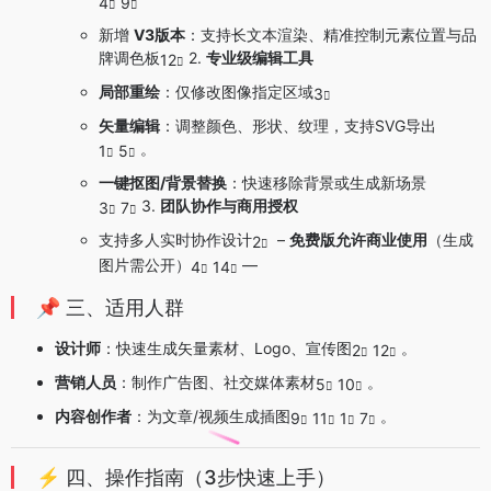
4
9
新增
V3版本
：支持长文本渲染、精准控制元素位置与品
牌调色板
2.
专业级编辑工具
12
局部重绘
：仅修改图像指定区域
3
矢量编辑
：调整颜色、形状、纹理，支持SVG导出
。
1
5
一键抠图/背景替换
：快速移除背景或生成新场景
3.
团队协作与商用授权
3
7
支持多人实时协作设计
–
免费版允许商业使用
（生成
2
图片需公开）
—
4
14
📌 三、适用人群
设计师
：快速生成矢量素材、Logo、宣传图
。
2
12
营销人员
：制作广告图、社交媒体素材
。
5
10
内容创作者
：为文章/视频生成插图
。
9
11
1
7
⚡ 四、操作指南（3步快速上手）