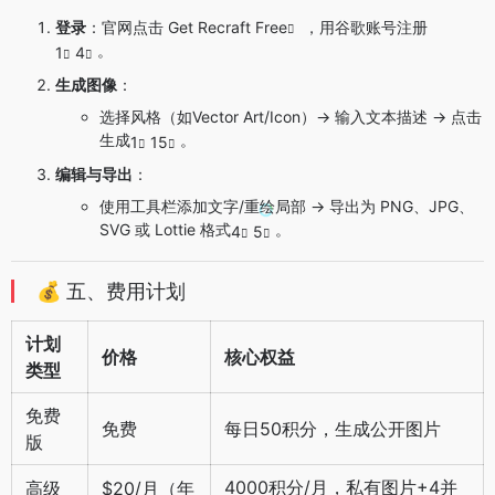
登录
：官网点击
Get Recraft Free
，用谷歌账号注册
。
1
4
生成图像
：
选择风格（如Vector Art/Icon）→ 输入文本描述 → 点击
生成
。
1
15
编辑与导出
：
使用工具栏添加文字/重绘局部 → 导出为 PNG、JPG、
SVG 或 Lottie 格式
。
4
5
💰 五、费用计划
计划
价格
核心权益
类型
免费
免费
每日50积分，生成公开图片
版
4000积分/月，私有图片+4并
高级
$20/月（年