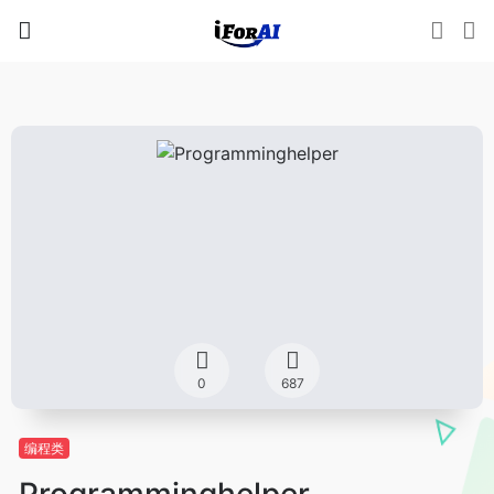
0
687
编程类
Programminghelper