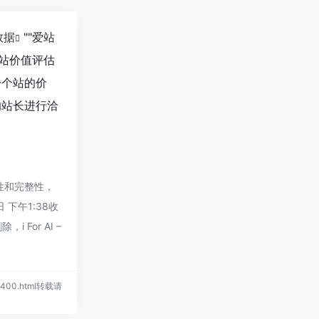
数据
""
爱站
站价值评估
一个站的价
的站长进行洽
确性和完整性，
 下午1:38收
or AI –
/3400.html转载请