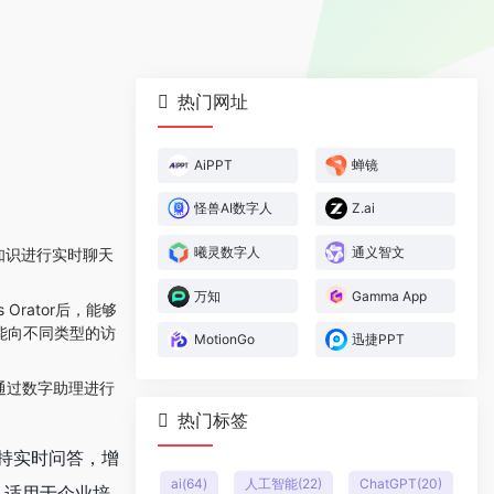
热门网址
AiPPT
蝉镜
怪兽AI数字人
Z.ai
曦灵数字人
通义智文
知识进行实时聊天
万知
Gamma App
rator后，能够
能向不同类型的访
MotionGo
迅捷PPT
通过数字助理进行
热门标签
它支持实时问答，增
ai
(64)
人工智能
(22)
ChatGPT
(20)
，适用于企业培