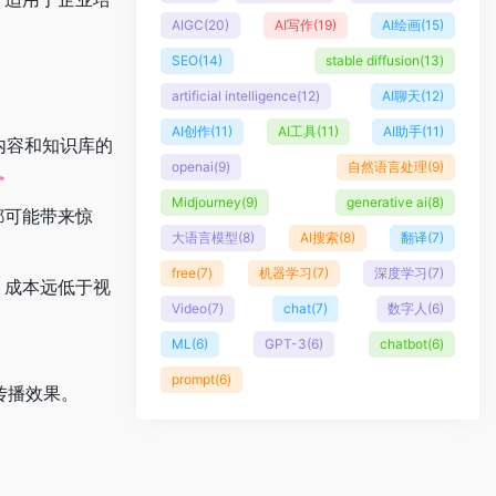
AIGC
(20)
AI写作
(19)
AI绘画
(15)
SEO
(14)
stable diffusion
(13)
artificial intelligence
(12)
AI聊天
(12)
AI创作
(11)
AI工具
(11)
AI助手
(11)
片内容和知识库的
openai
(9)
自然语言处理
(9)
Midjourney
(9)
generative ai
(8)
都可能带来惊
大语言模型
(8)
AI搜索
(8)
翻译
(7)
free
(7)
机器学习
(7)
深度学习
(7)
，成本远低于视
Video
(7)
chat
(7)
数字人
(6)
ML
(6)
GPT-3
(6)
chatbot
(6)
prompt
(6)
息传播效果。