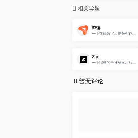
相关导航
蝉镜
一个在线数字人视频创作平台，它利用AI简化视频创作的过程，提供AI数字人播报、AI数字人短视频制作、AI数字人分身定制等服务
Z.ai
一个完整的全堆栈应用程序、一个令人惊叹的演示文稿或者专业级的写作ーー然后立即得到结果
暂无评论