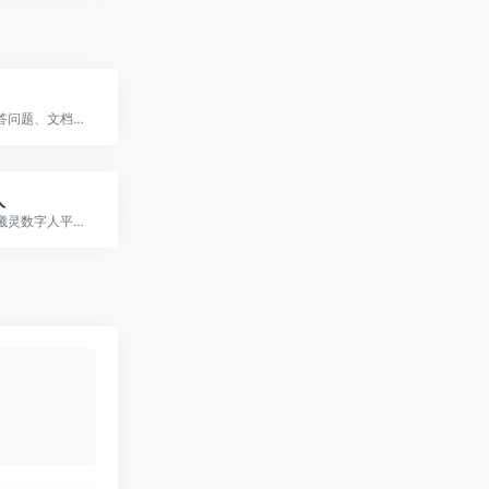
可以帮你解答问题、文档阅读、联网搜索并写作总结，最多支持1000万字的文档速读
人
百度智能云曦灵数字人平台，该平台提供数字人形象定制、数字人直播、视频、对话等多场景应用服务