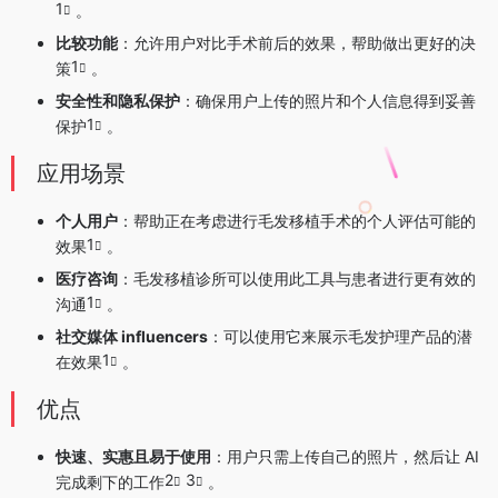
1
。
比较功能
：允许用户对比手术前后的效果，帮助做出更好的决
1
策
。
安全性和隐私保护
：确保用户上传的照片和个人信息得到妥善
1
保护
。
应用场景
个人用户
：帮助正在考虑进行毛发移植手术的个人评估可能的
1
效果
。
医疗咨询
：毛发移植诊所可以使用此工具与患者进行更有效的
1
沟通
。
社交媒体 influencers
：可以使用它来展示毛发护理产品的潜
1
在效果
。
优点
快速、实惠且易于使用
：用户只需上传自己的照片，然后让 AI
2
3
完成剩下的工作
。