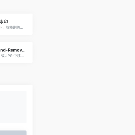
去水印
只需点击一下，就能删除不需要的徽标、文字或人物，不会影响图像质量
Background-Remover.com
自动从 PNG 或 JPG 中移除图像背景，且不会降低质量