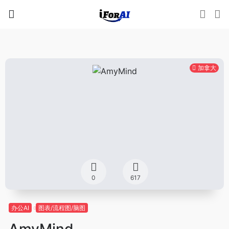
加拿大
0
617
办公AI
图表/流程图/脑图
AmyMind