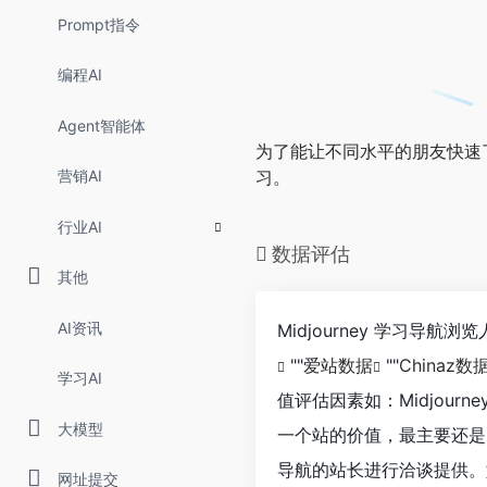
Prompt指令
编程AI
Agent智能体
为了能让不同水平的朋友快速了解
营销AI
习。
行业AI
数据评估
其他
AI资讯
Midjourney 学习导
""
爱站数据
""
Chinaz数
学习AI
值评估因素如：Midjou
大模型
一个站的价值，最主要还是需
导航的站长进行洽谈提供。
网址提交