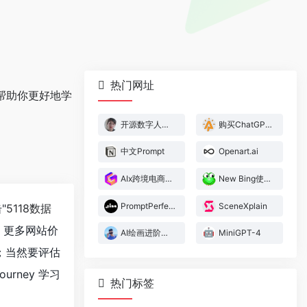
热门网址
能帮助你更好地学
开源数字人项目搭建教程及效果演示
购买ChatGPT等账号
中文Prompt
Openart.ai
AIx跨境电商生产力大红书
New Bing使用指令大全
PromptPerfect
SceneXplain
"
5118数据
，更多网站价
AI绘画进阶必看
MiniGPT-4
等；当然要评估
rney 学习
热门标签