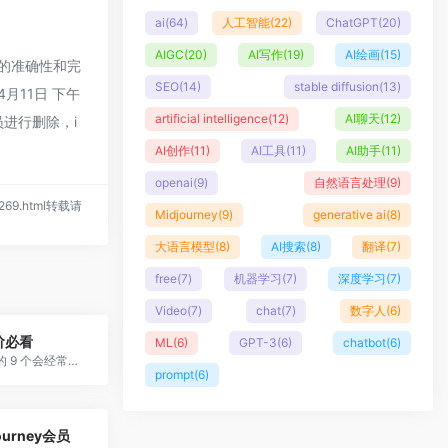
ai
(64)
人工智能
(22)
ChatGPT
(20)
AIGC
(20)
AI写作
(19)
AI绘画
(15)
链接的准确性和完
SEO
(14)
stable diffusion
(13)
月11日 下午
artificial intelligence
(12)
AI聊天
(12)
进行删除，i
AI创作
(11)
AI工具
(11)
AI助手
(11)
openai
(9)
自然语言处理
(9)
s/269.html转载请
Midjourney
(9)
generative ai
(8)
大语言模型
(8)
AI搜索
(8)
翻译
(7)
free
(7)
机器学习
(7)
深度学习
(7)
Video
(7)
chat
(7)
数字人
(6)
阶必看
ML
(6)
GPT-3
(6)
chatbot
(6)
为大家推荐的 9 个会经常用到的 Midjourney 后缀参数
prompt
(6)
ourney会员