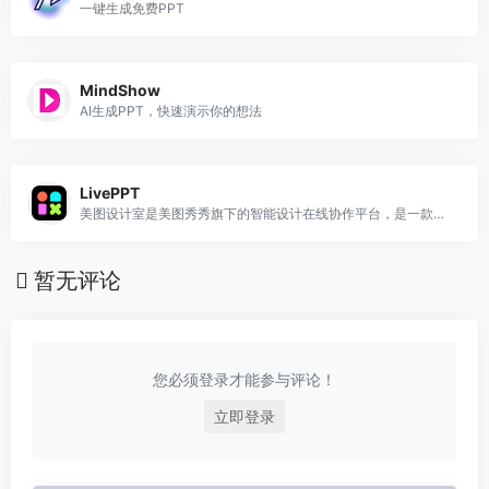
一键生成免费PPT
MindShow
AI生成PPT，快速演示你的想法
LivePPT
美图设计室是美图秀秀旗下的智能设计在线协作平台，是一款平面设计工具和在线平面设计软件,提供海量海报模板,跨境电商模板,跨境电商banner,跨境电商主图,邀请函,公告通知,喜报,logo等免费设计素材和模板,可在线智能生成海报,一键换色,一键换装,一键去水印,图片高清修复,无损放大,抠图,拼图。
暂无评论
您必须登录才能参与评论！
立即登录