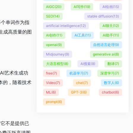
AIGC
(20)
AI写作
(19)
AI绘画
(15)
SEO
(14)
stable diffusion
(13)
的每个单词作为指
artificial intelligence
(12)
AI聊天
(12)
生成高质量的图
AI创作
(11)
AI工具
(11)
AI助手
(11)
openai
(9)
自然语言处理
(9)
Midjourney
(9)
generative ai
(8)
大语言模型
(8)
AI搜索
(8)
翻译
(7)
AI艺术生成功
free
(7)
机器学习
(7)
深度学习
(7)
本的，随着技术
Video
(7)
chat
(7)
数字人
(6)
ML
(6)
GPT-3
(6)
chatbot
(6)
prompt
(6)
在于它不是提供已
免费正版高清图