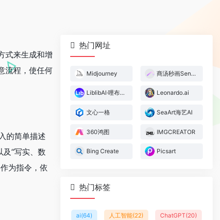
热门网址
的方式来生成和增
创意流程，使任何
Midjourney
商汤秒画SenseMirage
LiblibAI·哩布哩布AI
Leonardo.ai
文心一格
SeaArt海艺AI
360鸿图
IMGCREATOR
入的简单描述
以及“写实、数
Bing Create
Picsart
字作为指令，依
热门标签
ai
(64)
人工智能
(22)
ChatGPT
(20)