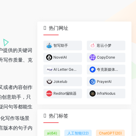
热门网址
智写助手
彩云小梦
户提供的关键词
NovelAI
CopyDone
升写作质量、克
AI Letter Generator
夸克新媒体文章
Jokelub
PrayerAI
又或者内容创作
Reditor编辑器
InfraNodus
命的创意助手，只
疑问句等都能生
热门标签
文化写作等场景
言版本的句子内
ai
(64)
人工智能
(22)
ChatGPT
(20)