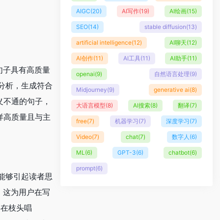
AIGC
(20)
AI写作
(19)
AI绘画
(15)
SEO
(14)
stable diffusion
(13)
artificial intelligence
(12)
AI聊天
(12)
AI创作
(11)
AI工具
(11)
AI助手
(11)
的句子具有高质量
openai
(9)
自然语言处理
(9)
分析，生成符合
Midjourney
(9)
generative ai
(8)
义不通的句子，
大语言模型
(8)
AI搜索
(8)
翻译
(7)
样高质量且与主
free
(7)
机器学习
(7)
深度学习
(7)
Video
(7)
chat
(7)
数字人
(6)
ML
(6)
GPT-3
(6)
chatbot
(6)
prompt
(6)
能够引起读者思
任。这为用户在写
鸟在枝头唱