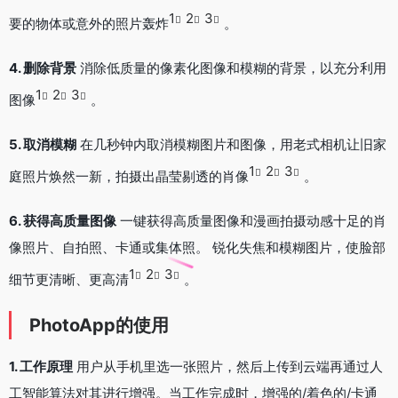
1
2
3
要的物体或意外的照片轰炸
。
4. 删除背景
消除低质量的像素化图像和模糊的背景，以充分利用
1
2
3
图像
。
5. 取消模糊
在几秒钟内取消模糊图片和图像，用老式相机让旧家
1
2
3
庭照片焕然一新，拍摄出晶莹剔透的肖像
。
6. 获得高质量图像
一键获得高质量图像和漫画拍摄动感十足的肖
像照片、自拍照、卡通或集体照。 锐化失焦和模糊图片，使脸部
1
2
3
细节更清晰、更高清
。
PhotoApp的使用
1. 工作原理
用户从手机里选一张照片，然后上传到云端再通过人
工智能算法对其进行增强。当工作完成时，增强的/着色的/卡通