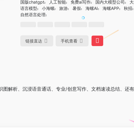
国版chatgpt
人工智能
免费ai写作
国内大模型公司
大
语言模型
小海螺
旅游
暑假
海螺AI
海螺APP
秋招
自然语言处理
链接直达
手机查看
识图解析、沉浸语音通话、专业/创意写作、文档速读总结、还