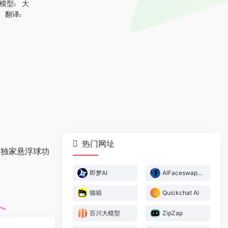
模型
大
翻译
热门网址
有独家悬浮球功
即梦AI
AIFaceswapper
猫箱
Quickchat AI
百川大模型
ZipZap