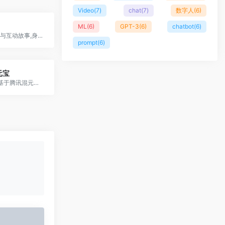
Video
(7)
chat
(7)
数字人
(6)
ML
(6)
GPT-3
(6)
chatbot
(6)
多样 AI 角色与互动故事,身临其境地与个性鲜明、背景各异的虚拟 AI 角色聊天互动
prompt
(6)
元宝
腾讯推出的基于腾讯混元大模型的AI助手应用程序