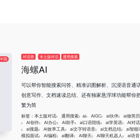
对话类
本土版对话
通用搜索
中国
海螺AI
可以帮你智能搜索问答、精准识图解析、沉浸语音通话
创意写作、文档速读总结、还有独家悬浮球功能帮你
繁为简
标签：
本土版对话
通用搜索
ai
AIGC
ai伙伴
ai做简历
AI创作
AI办公
AI助手
ai口语陪练
ai学英语
AI对话
ai搜题
AI效率工具
ai文字转语音
ai文档总结
ai智
模拟面试
AI编程
ai翻译
AI聊天
AI聊天机器人
ai语