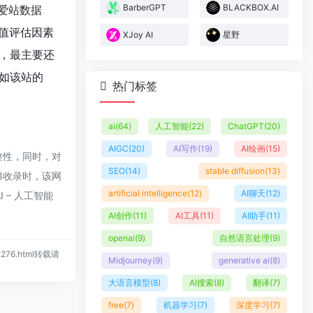
BarberGPT
BLACKBOX.AI
爱站数据
值评估因素
XJoy AI
星野
，最主要还
如该站的
热门标签
ai
(64)
人工智能
(22)
ChatGPT
(20)
AIGC
(20)
AI写作
(19)
AI绘画
(15)
完整性，同时，对
SEO
(14)
stable diffusion
(13)
13收录时，该网
artificial intelligence
(12)
AI聊天
(12)
 – 人工智能
AI创作
(11)
AI工具
(11)
AI助手
(11)
openai
(9)
自然语言处理
(9)
/2276.html转载请
Midjourney
(9)
generative ai
(8)
大语言模型
(8)
AI搜索
(8)
翻译
(7)
free
(7)
机器学习
(7)
深度学习
(7)