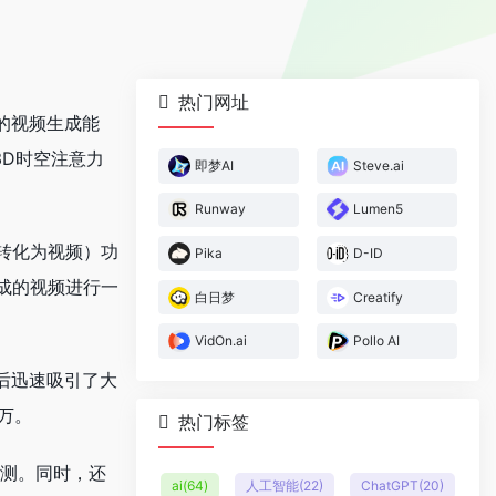
热门网址
的视频生成能
3D时空注意力
即梦AI
Steve.ai
Runway
Lumen5
转化为视频）功
Pika
D-ID
成的视频进行一
白日梦
Creatify
VidOn.ai
Pollo AI
后迅速吸引了大
万。
热门标签
内测。同时，还
ai
(64)
人工智能
(22)
ChatGPT
(20)