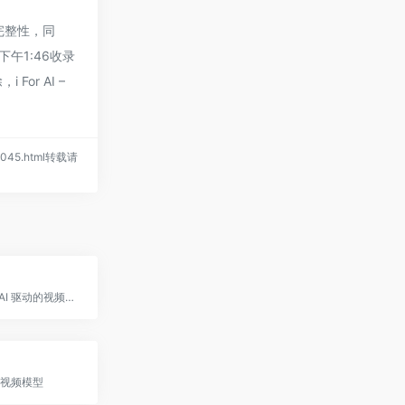
和完整性，同
下午1:46收录
r AI –
/2045.html转载请
一款聚焦于 AI 驱动的视频与照片内容创作平台
文生视频模型