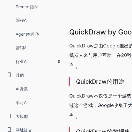
Prompt指令
编程AI
QuickDraw by Goo
Agent智能体
QuickDraw是由Google
营销AI
机器人来与用户互动，在20
行业AI
2
。
其他
QuickDraw的用途
AI资讯
QuickDraw不仅仅是一
学习AI
过这个游戏，Google收集
4
。
大模型
网址提交
QuickDraw的数据集