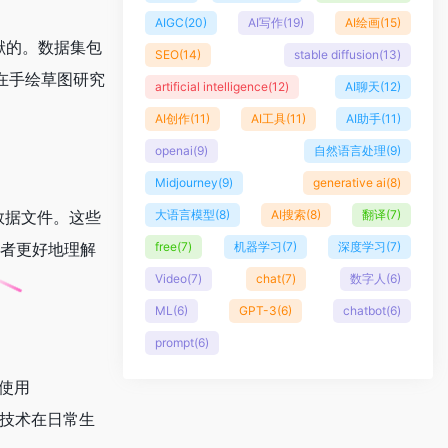
AIGC
(20)
AI写作
(19)
AI绘画
(15)
贡献的。数据集包
SEO
(14)
stable diffusion
(13)
在手绘草图研究
artificial intelligence
(12)
AI聊天
(12)
AI创作
(11)
AI工具
(11)
AI助手
(11)
openai
(9)
自然语言处理
(9)
Midjourney
(9)
generative ai
(8)
大语言模型
(8)
AI搜索
(8)
翻译
(7)
载数据文件。这些
free
(7)
机器学习
(7)
深度学习
(7)
发者更好地理解
Video
(7)
chat
(7)
数字人
(6)
ML
(6)
GPT-3
(6)
chatbot
(6)
prompt
(6)
人使用
AI技术在日常生