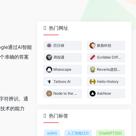
热门网址
巨日禄
换脸科技
gle通过AI智能
一个准确的答案
周报通
Scribble Diffusion
Moescape
Reverie虚拟小镇
Tattoos AI
Hello History
Node to the Rhythm
AskNow
学字符辨识。通
别技术的能力
热门标签
ai
(64)
人工智能
(22)
ChatGPT
(20)