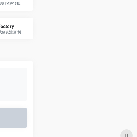
将电影或电视剧名称转换为表情符号
actory
AI自动化生成创意漫画 制作属于你的漫画书