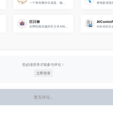
一个角色脑补生成器，输入角色的名字来生成关于角色的特征以及性格特点。
巨日禄
AIComicF
全网性能卓越的长文本AI绘画转视频神器，故事、小说、漫画、寓言、哲理文、治愈文推文一站式生成。
您必须登录才能参与评论！
立即登录
暂无评论...