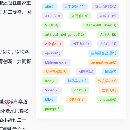
他还担任国家重
ai
(64)
人工智能
(22)
ChatGPT
(20)
进步二等奖、国
AIGC
(20)
AI写作
(19)
AI绘画
(15)
SEO
(14)
stable diffusion
(13)
artificial intelligence
(12)
AI聊天
(12)
AI创作
(11)
AI工具
(11)
AI助手
(11)
校长论坛，论坛将
openai
(9)
自然语言处理
(9)
育创新，共同探
Midjourney
(9)
generative ai
(8)
大语言模型
(8)
AI搜索
(8)
翻译
(7)
free
(7)
机器学习
(7)
深度学习
(7)
Video
(7)
chat
(7)
数字人
(6)
ML
(6)
GPT-3
(6)
chatbot
(6)
智能领域有卓越
prompt
(6)
士评选采用提名
额不超过二十
人工智能学会会