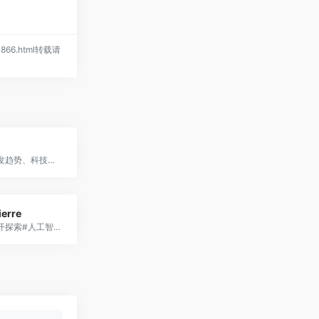
/1866.html转载请
提供技术研发趋势、科技企业动态、创业公司报道等最新资讯，以及机器学习入门资源、计算机科学最新科研论文、开源代码和工具的解读。
ierre
创意总监公开探索#人工智能和分享知识。