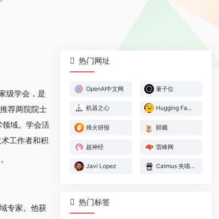
热门网址
OpenAI中文网
量子位
国家级学会，是
有推荐两院院士
机器之心
Hugging Face官方中文博客
术领域。学会活
烽火研报
歸藏
技术工作者和积
超神经
雷峰网
。
Javi Lopez
Catmus 夹喵又
热门标签
领域专家。他获