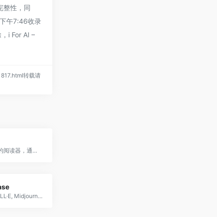
和完整性，同
下午7:46收录
r AI –
/1817.html转载请
为学习而生的阅读器，通过 AI 自动解读，释放你高亮标注和阅读笔记的真正潜力
ase
一个优质DALL·E, Midjourney, ChatGPT, Stable Diffusion的市场;GPT提示。