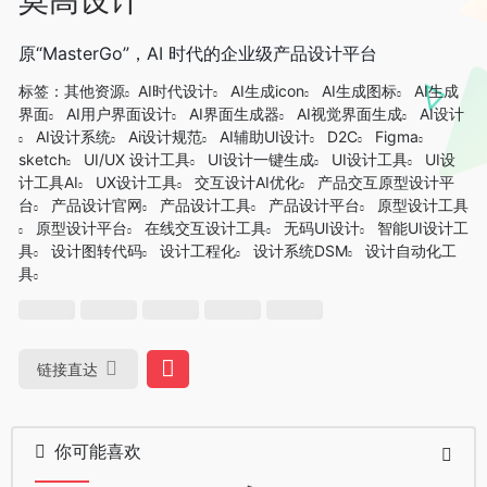
原“MasterGo”，AI 时代的企业级产品设计平台
标签：
其他资源
AI时代设计
AI生成icon
AI生成图标
AI生成
界面
AI用户界面设计
AI界面生成器
AI视觉界面生成
AI设计
AI设计系统
Ai设计规范
AI辅助UI设计
D2C
Figma
sketch
UI/UX 设计工具
UI设计一键生成
UI设计工具
UI设
计工具AI
UX设计工具
交互设计AI优化
产品交互原型设计平
台
产品设计官网
产品设计工具
产品设计平台
原型设计工具
原型设计平台
在线交互设计工具
无码UI设计
智能UI设计工
具
设计图转代码
设计工程化
设计系统DSM
设计自动化工
具
链接直达
你可能喜欢