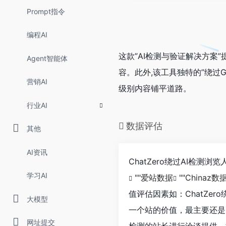
Prompt指令
编程AI
这款”AI检测与验证解决方案”
Agent智能体
容。此外,该工具独特的”绕过
营销AI
级别内容铺平道路。
行业AI
数据评估
其他
AI资讯
ChatZero绕过AI检
学习AI
""
爱站数据
""
Chinaz数
值评估因素如：ChatZe
大模型
一个站的价值，最主要还是需
网址提交