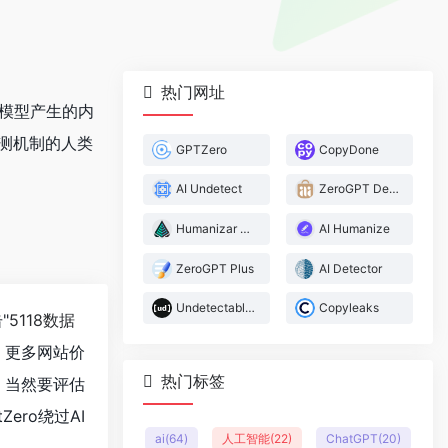
热门网址
言模型产生的内
检测机制的人类
GPTZero
CopyDone
AI Undetect
ZeroGPT Detector
Humanizar Texto
AI Humanize
ZeroGPT Plus
AI Detector
Undetectable AI
Copyleaks
"
5118数据
，更多网站价
热门标签
；当然要评估
ro绕过AI
ai
(64)
人工智能
(22)
ChatGPT
(20)