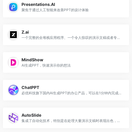
Presentations.AI
聚焦于通过人工智能来改善PPT的设计体验
Z.ai
一个完整的全堆栈应用程序、一个令人惊叹的演示文稿或者专业级的写作ーー然后立即得到结果
MindShow
AI生成PPT，快速演示你的想法
ChatPPT
必优科技旗下国内AI生成PPT的办公产品，可以在1分钟内完成全篇PPT生成、设计与排版。
AutoSlide
集成了自动化技术，特别是在处理大量演示文稿时表现出色，支持云端多人协作编辑